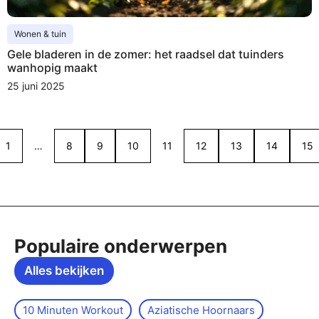
Wonen & tuin
Gele bladeren in de zomer: het raadsel dat tuinders
wanhopig maakt
25 juni 2025
1
…
8
9
10
11
12
13
14
15
Populaire onderwerpen
Alles bekijken
10 Minuten Workout
Aziatische Hoornaars