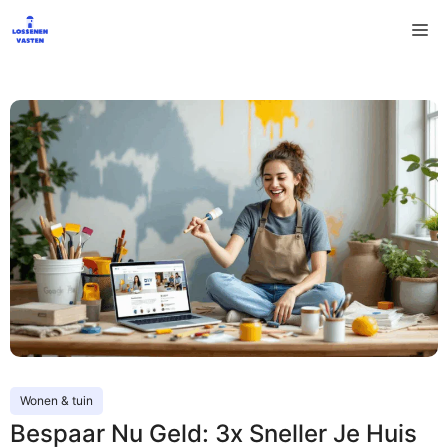
Ga
M
naar
de
inhoud
Wonen & tuin
Bespaar Nu Geld: 3x Sneller Je Huis