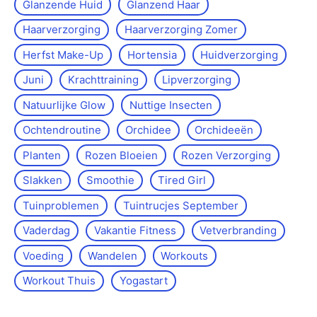
Glanzende Huid
Glanzend Haar
Haarverzorging
Haarverzorging Zomer
Herfst Make-Up
Hortensia
Huidverzorging
Juni
Krachttraining
Lipverzorging
Natuurlijke Glow
Nuttige Insecten
Ochtendroutine
Orchidee
Orchideeën
Planten
Rozen Bloeien
Rozen Verzorging
Slakken
Smoothie
Tired Girl
Tuinproblemen
Tuintrucjes September
Vaderdag
Vakantie Fitness
Vetverbranding
Voeding
Wandelen
Workouts
Workout Thuis
Yoga­start