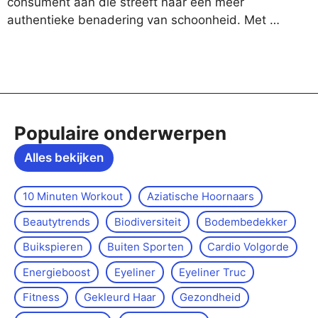
consument aan die streeft naar een meer
authentieke benadering van schoonheid. Met …
Populaire onderwerpen
Alles bekijken
10 Minuten Workout
Aziatische Hoornaars
Beautytrends
Biodiversiteit
Bodembedekker
Buikspieren
Buiten Sporten
Cardio Volgorde
Energieboost
Eyeliner
Eyeliner Truc
Fitness
Gekleurd Haar
Gezondheid