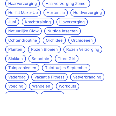
Haarverzorging
Haarverzorging Zomer
Herfst Make-Up
Hortensia
Huidverzorging
Juni
Krachttraining
Lipverzorging
Natuurlijke Glow
Nuttige Insecten
Ochtendroutine
Orchidee
Orchideeën
Planten
Rozen Bloeien
Rozen Verzorging
Slakken
Smoothie
Tired Girl
Tuinproblemen
Tuintrucjes September
Vaderdag
Vakantie Fitness
Vetverbranding
Voeding
Wandelen
Workouts
Workout Thuis
Yoga­start
Over de site