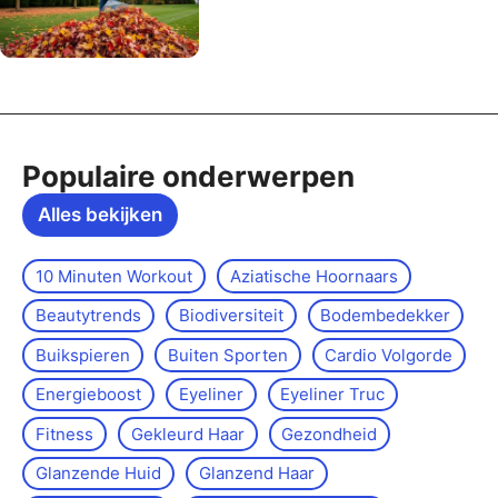
Populaire onderwerpen
Alles bekijken
10 Minuten Workout
Aziatische Hoornaars
Beautytrends
Biodiversiteit
Bodembedekker
Buikspieren
Buiten Sporten
Cardio Volgorde
Energieboost
Eyeliner
Eyeliner Truc
Fitness
Gekleurd Haar
Gezondheid
Glanzende Huid
Glanzend Haar