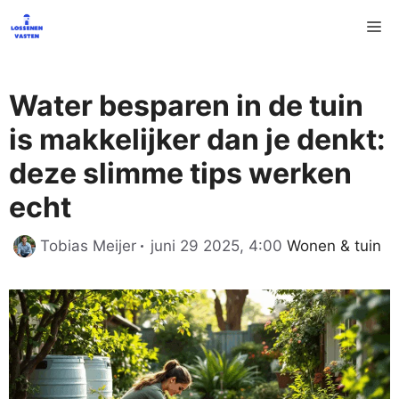
Ga
M
naar
de
inhoud
Water besparen in de tuin
is makkelijker dan je denkt:
deze slimme tips werken
echt
Categorieën
Tobias Meijer
juni 29 2025, 4:00
Wonen & tuin