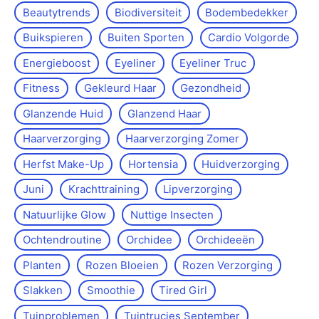
Beautytrends
Biodiversiteit
Bodembedekker
Buikspieren
Buiten Sporten
Cardio Volgorde
Energieboost
Eyeliner
Eyeliner Truc
Fitness
Gekleurd Haar
Gezondheid
Glanzende Huid
Glanzend Haar
Haarverzorging
Haarverzorging Zomer
Herfst Make-Up
Hortensia
Huidverzorging
Juni
Krachttraining
Lipverzorging
Natuurlijke Glow
Nuttige Insecten
Ochtendroutine
Orchidee
Orchideeën
Planten
Rozen Bloeien
Rozen Verzorging
Slakken
Smoothie
Tired Girl
Tuinproblemen
Tuintrucjes September