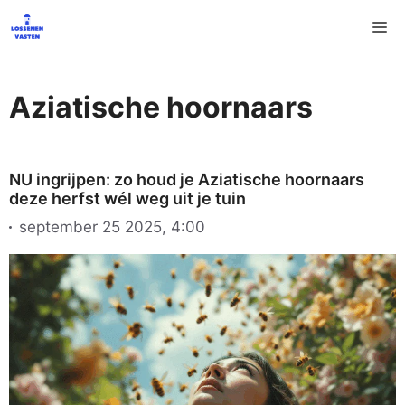
Ga
M
naar
de
inhoud
Aziatische hoornaars
NU ingrijpen: zo houd je Aziatische hoornaars
deze herfst wél weg uit je tuin
september 25 2025, 4:00