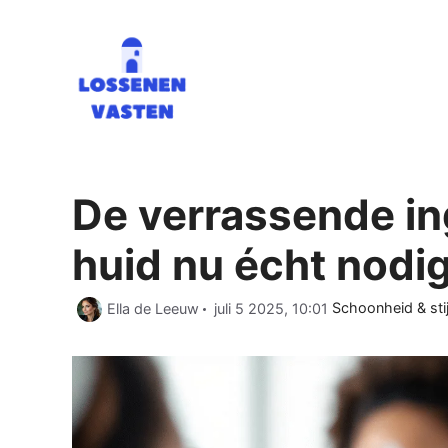
Ga
naar
de
inhoud
De verrassende in
huid nu écht nodig
Categorieën
Ella de Leeuw
juli 5 2025, 10:01
Schoonheid & stij