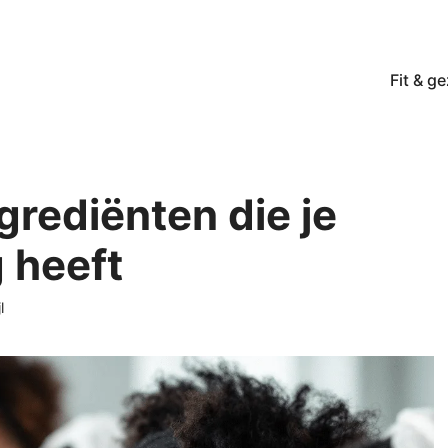
Fit & g
grediënten die je
 heeft
l