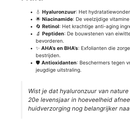
💧
Hyaluronzuur
: Het hydratatiewonder 
🌟
Niacinamide
: De veelzijdige vitamine
🔄
Retinol
: Het krachtige anti-aging ingre
🔬
Peptiden
: De bouwstenen van eiwitten
bevorderen.
✨
AHA’s en BHA’s
: Exfolianten die zor
bestrijden.
🛡️
Antioxidanten
: Beschermers tegen vr
jeugdige uitstraling.
Wist je dat hyaluronzuur van natur
20e levensjaar in hoeveelheid afne
huidverzorging nog belangrijker n