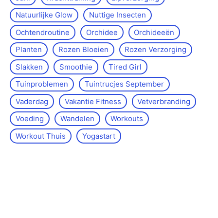
Natuurlijke Glow
Nuttige Insecten
Ochtendroutine
Orchidee
Orchideeën
Planten
Rozen Bloeien
Rozen Verzorging
Slakken
Smoothie
Tired Girl
Tuinproblemen
Tuintrucjes September
Vaderdag
Vakantie Fitness
Vetverbranding
Voeding
Wandelen
Workouts
Workout Thuis
Yoga­start
Over de site
Kontakt
Sitemap