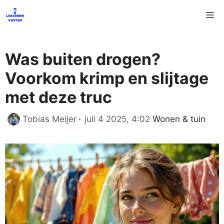
Ga
M
naar
de
inhoud
Was buiten drogen?
Voorkom krimp en slijtage
met deze truc
Categorieën
Tobias Meijer
juli 4 2025, 4:02
Wonen & tuin