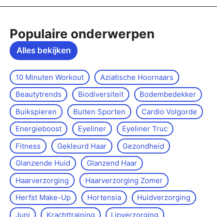
Populaire onderwerpen
Alles bekijken
10 Minuten Workout
Aziatische Hoornaars
Beautytrends
Biodiversiteit
Bodembedekker
Buikspieren
Buiten Sporten
Cardio Volgorde
Energieboost
Eyeliner
Eyeliner Truc
Fitness
Gekleurd Haar
Gezondheid
Glanzende Huid
Glanzend Haar
Haarverzorging
Haarverzorging Zomer
Herfst Make-Up
Hortensia
Huidverzorging
Juni
Krachttraining
Lipverzorging