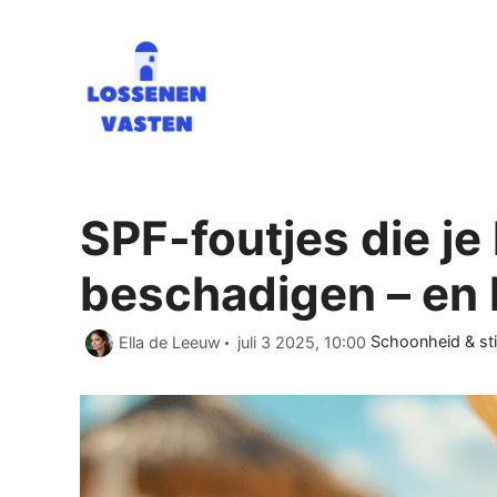
Ga
naar
de
inhoud
SPF-foutjes die je
beschadigen – en 
Categorieën
Ella de Leeuw
juli 3 2025, 10:00
Schoonheid & stij