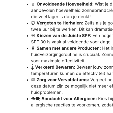
💧
Onvoldoende Hoeveelheid:
Wist je 
aanbevolen hoeveelheid zonnebrandcrèm
die veel lager is dan je denkt!
⏰
Vergeten te Herhalen:
Zelfs als je g
twee uur bij te werken. Dit kan dramat
🎯
Kiezen van de Juiste SPF:
Een hoger 
SPF 30 is vaak al voldoende voor dageli
🧴
Samen met andere Producten:
Het i
huidverzorgingsroutine is cruciaal. Zon
voor maximale effectiviteit.
🌡️
Verkeerd Bewaren:
Bewaar jouw zonn
temperaturen kunnen de effectiviteit aa
📅
Zorg voor Vervaldatums:
Vergeet no
deze datum zijn ze mogelijk niet meer e
huidproblemen.
👁️‍🗨️
Aandacht voor Allergieën:
Kies bi
allergische reacties te voorkomen, zoda