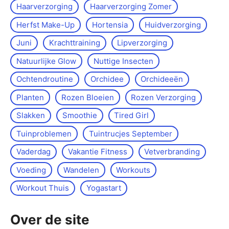
Haarverzorging
Haarverzorging Zomer
Herfst Make-Up
Hortensia
Huidverzorging
Juni
Krachttraining
Lipverzorging
Natuurlijke Glow
Nuttige Insecten
Ochtendroutine
Orchidee
Orchideeën
Planten
Rozen Bloeien
Rozen Verzorging
Slakken
Smoothie
Tired Girl
Tuinproblemen
Tuintrucjes September
Vaderdag
Vakantie Fitness
Vetverbranding
Voeding
Wandelen
Workouts
Workout Thuis
Yoga­start
Over de site