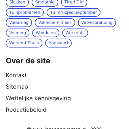
Slakken
Smoothie
Tired Girl
Tuinproblemen
Tuintrucjes September
Vaderdag
Vakantie Fitness
Vetverbranding
Voeding
Wandelen
Workouts
Workout Thuis
Yoga­start
Over de site
Kontakt
Sitemap
Wettelijke kennisgeving
Redactiebeleid