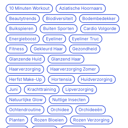
10 Minuten Workout
Aziatische Hoornaars
Beautytrends
Biodiversiteit
Bodembedekker
Buikspieren
Buiten Sporten
Cardio Volgorde
Energieboost
Eyeliner
Eyeliner Truc
Fitness
Gekleurd Haar
Gezondheid
Glanzende Huid
Glanzend Haar
Haarverzorging
Haarverzorging Zomer
Herfst Make-Up
Hortensia
Huidverzorging
Juni
Krachttraining
Lipverzorging
Natuurlijke Glow
Nuttige Insecten
Ochtendroutine
Orchidee
Orchideeën
Planten
Rozen Bloeien
Rozen Verzorging