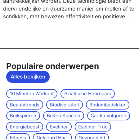
aantrekkelijker worden. Deze technologie biedt een
diervriendelijke en duurzame manier om mollen af te
schrikken, met bewezen effectiviteit en positieve …
Populaire onderwerpen
Alles bekijken
10 Minuten Workout
Aziatische Hoornaars
Beautytrends
Biodiversiteit
Bodembedekker
Buikspieren
Buiten Sporten
Cardio Volgorde
Energieboost
Eyeliner
Eyeliner Truc
Fitness
Gekleurd Haar
Gezondheid