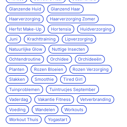
Glanzende Huid
Glanzend Haar
Haarverzorging
Haarverzorging Zomer
Herfst Make-Up
Hortensia
Huidverzorging
Juni
Krachttraining
Lipverzorging
Natuurlijke Glow
Nuttige Insecten
Ochtendroutine
Orchidee
Orchideeën
Planten
Rozen Bloeien
Rozen Verzorging
Slakken
Smoothie
Tired Girl
Tuinproblemen
Tuintrucjes September
Vaderdag
Vakantie Fitness
Vetverbranding
Voeding
Wandelen
Workouts
Workout Thuis
Yoga­start