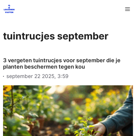
Ga
M
naar
de
inhoud
tuintrucjes september
3 vergeten tuintrucjes voor september die je
planten beschermen tegen kou
september 22 2025, 3:59