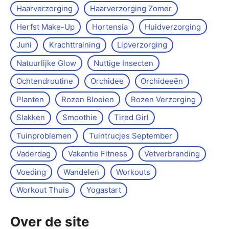
Haarverzorging
Haarverzorging Zomer
Herfst Make-Up
Hortensia
Huidverzorging
Juni
Krachttraining
Lipverzorging
Natuurlijke Glow
Nuttige Insecten
Ochtendroutine
Orchidee
Orchideeën
Planten
Rozen Bloeien
Rozen Verzorging
Slakken
Smoothie
Tired Girl
Tuinproblemen
Tuintrucjes September
Vaderdag
Vakantie Fitness
Vetverbranding
Voeding
Wandelen
Workouts
Workout Thuis
Yoga­start
Over de site