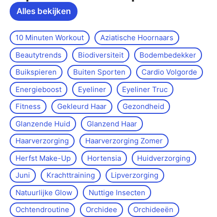
Alles bekijken
10 Minuten Workout
Aziatische Hoornaars
Beautytrends
Biodiversiteit
Bodembedekker
Buikspieren
Buiten Sporten
Cardio Volgorde
Energieboost
Eyeliner
Eyeliner Truc
Fitness
Gekleurd Haar
Gezondheid
Glanzende Huid
Glanzend Haar
Haarverzorging
Haarverzorging Zomer
Herfst Make-Up
Hortensia
Huidverzorging
Juni
Krachttraining
Lipverzorging
Natuurlijke Glow
Nuttige Insecten
Ochtendroutine
Orchidee
Orchideeën