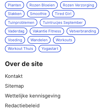
Planten
Rozen Bloeien
Rozen Verzorging
Slakken
Smoothie
Tired Girl
Tuinproblemen
Tuintrucjes September
Vaderdag
Vakantie Fitness
Vetverbranding
Voeding
Wandelen
Workouts
Workout Thuis
Yoga­start
Over de site
Kontakt
Sitemap
Wettelijke kennisgeving
Redactiebeleid