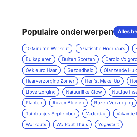
Populaire onderwerpen
Alles b
10 Minuten Workout
Aziatische Hoornaars
Buikspieren
Buiten Sporten
Cardio Volgor
Gekleurd Haar
Gezondheid
Glanzende Hui
Haarverzorging Zomer
Herfst Make-Up
Ho
Lipverzorging
Natuurlijke Glow
Nuttige Ins
Planten
Rozen Bloeien
Rozen Verzorging
Tuintrucjes September
Vaderdag
Vakantie 
Workouts
Workout Thuis
Yoga­start