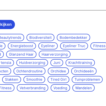
ekijken
Beautytrends
Biodiversiteit
Bodembedekker
de
Energieboost
Eyeliner
Eyeliner Truc
Fitness
d
Glanzend Haar
Haarverzorging
rtensia
Huidverzorging
Juni
Krachttraining
ecten
Ochtendroutine
Orchidee
Orchideeën
Slakken
Smoothie
Tired Girl
Tuinproblemen
Fitness
Vetverbranding
Voeding
Wandelen