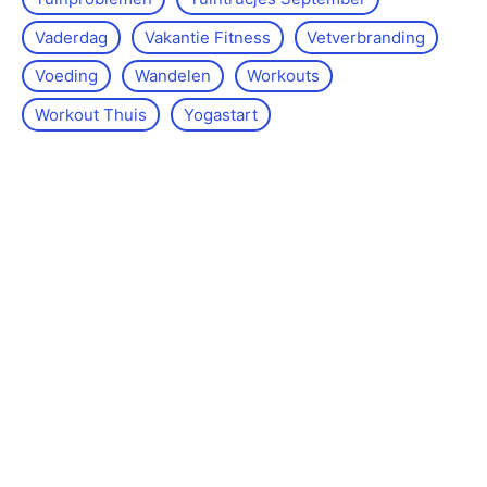
Vaderdag
Vakantie Fitness
Vetverbranding
Voeding
Wandelen
Workouts
Workout Thuis
Yoga­start
Over de site
Kontakt
Sitemap
Wettelijke kennisgeving
Redactiebeleid
©www.lossenenvasten.nl -
2026