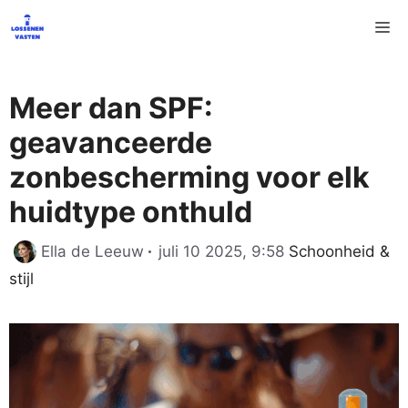
Ga
M
naar
de
inhoud
Meer dan SPF:
geavanceerde
zonbescherming voor elk
huidtype onthuld
Categorieën
Ella de Leeuw
juli 10 2025, 9:58
Schoonheid &
stijl