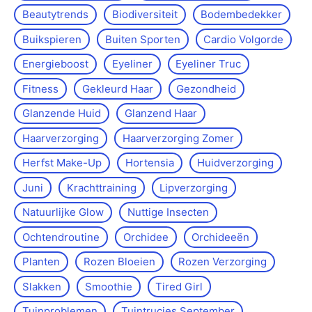
Beautytrends
Biodiversiteit
Bodembedekker
Buikspieren
Buiten Sporten
Cardio Volgorde
Energieboost
Eyeliner
Eyeliner Truc
Fitness
Gekleurd Haar
Gezondheid
Glanzende Huid
Glanzend Haar
Haarverzorging
Haarverzorging Zomer
Herfst Make-Up
Hortensia
Huidverzorging
Juni
Krachttraining
Lipverzorging
Natuurlijke Glow
Nuttige Insecten
Ochtendroutine
Orchidee
Orchideeën
Planten
Rozen Bloeien
Rozen Verzorging
Slakken
Smoothie
Tired Girl
Tuinproblemen
Tuintrucjes September