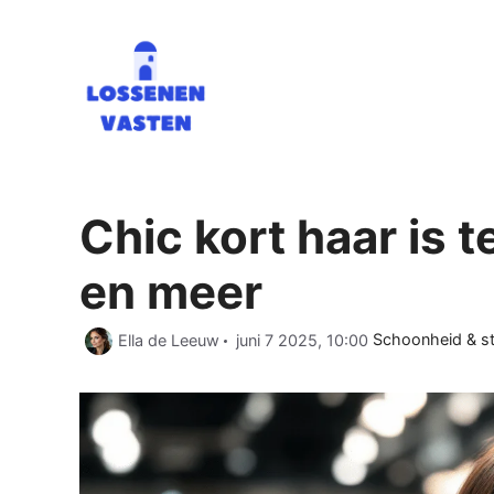
Ga
naar
de
inhoud
Chic kort haar is 
en meer
Categorieën
Ella de Leeuw
juni 7 2025, 10:00
Schoonheid & sti