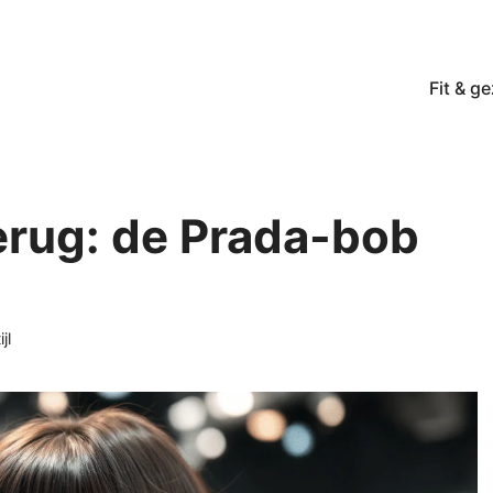
Fit & g
terug: de Prada-bob
jl