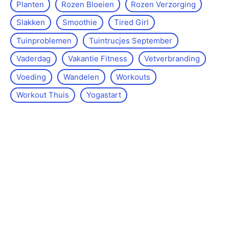
Planten
Rozen Bloeien
Rozen Verzorging
Slakken
Smoothie
Tired Girl
Tuinproblemen
Tuintrucjes September
Vaderdag
Vakantie Fitness
Vetverbranding
Voeding
Wandelen
Workouts
Workout Thuis
Yoga­start
Over de site
Kontakt
Sitemap
Wettelijke kennisgeving
Redactiebeleid