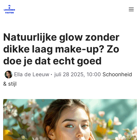
Ga
M
naar
de
inhoud
Natuurlijke glow zonder
dikke laag make-up? Zo
doe je dat echt goed
Categorieën
Ella de Leeuw
juli 28 2025, 10:00
Schoonheid
& stijl