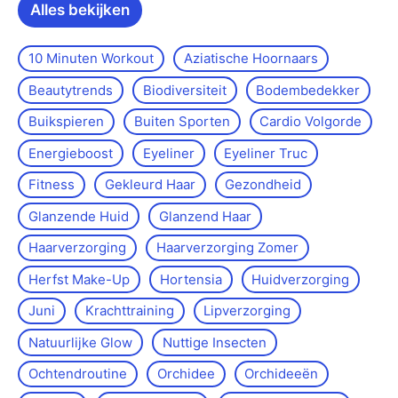
Alles bekijken
10 Minuten Workout
Aziatische Hoornaars
Beautytrends
Biodiversiteit
Bodembedekker
Buikspieren
Buiten Sporten
Cardio Volgorde
Energieboost
Eyeliner
Eyeliner Truc
Fitness
Gekleurd Haar
Gezondheid
Glanzende Huid
Glanzend Haar
Haarverzorging
Haarverzorging Zomer
Herfst Make-Up
Hortensia
Huidverzorging
Juni
Krachttraining
Lipverzorging
Natuurlijke Glow
Nuttige Insecten
Ochtendroutine
Orchidee
Orchideeën