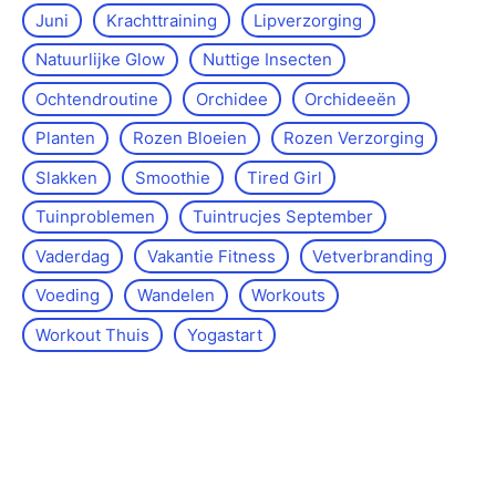
Juni
Krachttraining
Lipverzorging
Natuurlijke Glow
Nuttige Insecten
Ochtendroutine
Orchidee
Orchideeën
Planten
Rozen Bloeien
Rozen Verzorging
Slakken
Smoothie
Tired Girl
Tuinproblemen
Tuintrucjes September
Vaderdag
Vakantie Fitness
Vetverbranding
Voeding
Wandelen
Workouts
Workout Thuis
Yoga­start
Over de site
Kontakt