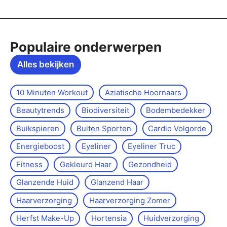
Populaire onderwerpen
Alles bekijken
10 Minuten Workout
Aziatische Hoornaars
Beautytrends
Biodiversiteit
Bodembedekker
Buikspieren
Buiten Sporten
Cardio Volgorde
Energieboost
Eyeliner
Eyeliner Truc
Fitness
Gekleurd Haar
Gezondheid
Glanzende Huid
Glanzend Haar
Haarverzorging
Haarverzorging Zomer
Herfst Make-Up
Hortensia
Huidverzorging