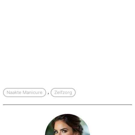
, 
Naakte Manicure
Zelfzorg