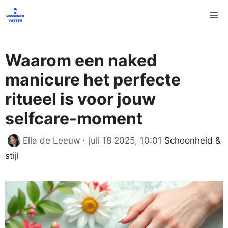
Ga
M
naar
de
inhoud
Waarom een naked
manicure het perfecte
ritueel is voor jouw
selfcare-moment
Categorieën
Ella de Leeuw
juli 18 2025, 10:01
Schoonheid &
stijl