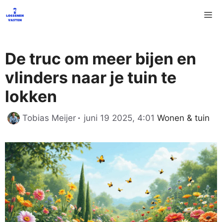
Ga
M
naar
de
inhoud
De truc om meer bijen en
vlinders naar je tuin te
lokken
Categorieën
Tobias Meijer
juni 19 2025, 4:01
Wonen & tuin