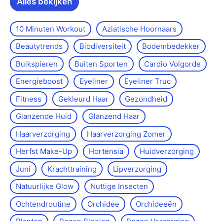
Alles bekijken
10 Minuten Workout
Aziatische Hoornaars
Beautytrends
Biodiversiteit
Bodembedekker
Buikspieren
Buiten Sporten
Cardio Volgorde
Energieboost
Eyeliner
Eyeliner Truc
Fitness
Gekleurd Haar
Gezondheid
Glanzende Huid
Glanzend Haar
Haarverzorging
Haarverzorging Zomer
Herfst Make-Up
Hortensia
Huidverzorging
Juni
Krachttraining
Lipverzorging
Natuurlijke Glow
Nuttige Insecten
Ochtendroutine
Orchidee
Orchideeën