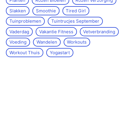
Planten
Rozen Bloeien
Rozen Verzorging
Slakken
Smoothie
Tired Girl
Tuinproblemen
Tuintrucjes September
Vaderdag
Vakantie Fitness
Vetverbranding
Voeding
Wandelen
Workouts
Workout Thuis
Yoga­start
Over de site
Kontakt
Sitemap
Wettelijke kennisgeving
Redactiebeleid