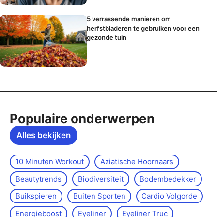
5 verrassende manieren om
herfstbladeren te gebruiken voor een
gezonde tuin
Populaire onderwerpen
Alles bekijken
10 Minuten Workout
Aziatische Hoornaars
Beautytrends
Biodiversiteit
Bodembedekker
Buikspieren
Buiten Sporten
Cardio Volgorde
Energieboost
Eyeliner
Eyeliner Truc