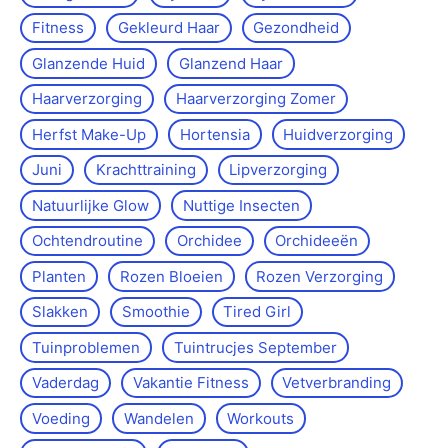
Fitness
Gekleurd Haar
Gezondheid
Glanzende Huid
Glanzend Haar
Haarverzorging
Haarverzorging Zomer
Herfst Make-Up
Hortensia
Huidverzorging
Juni
Krachttraining
Lipverzorging
Natuurlijke Glow
Nuttige Insecten
Ochtendroutine
Orchidee
Orchideeën
Planten
Rozen Bloeien
Rozen Verzorging
Slakken
Smoothie
Tired Girl
Tuinproblemen
Tuintrucjes September
Vaderdag
Vakantie Fitness
Vetverbranding
Voeding
Wandelen
Workouts