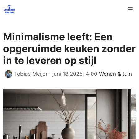
Ga
M
naar
de
inhoud
Minimalisme leeft: Een
opgeruimde keuken zonder
in te leveren op stijl
Categorieën
Tobias Meijer
juni 18 2025, 4:00
Wonen & tuin