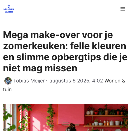
Ga
M
naar
de
inhoud
Mega make-over voor je
zomerkeuken: felle kleuren
en slimme opbergtips die je
niet mag missen
Categorieë
Tobias Meijer
augustus 6 2025, 4:02
Wonen &
tuin