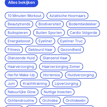
Alles bekijken
10 Minuten Workout
Aziatische Hoornaars
Beautytrends
Biodiversiteit
Bodembedekker
Buikspieren
Buiten Sporten
Cardio Volgorde
Energieboost
Eyeliner
Eyeliner Truc
Fitness
Gekleurd Haar
Gezondheid
Glanzende Huid
Glanzend Haar
Haarverzorging
Haarverzorging Zomer
Herfst Make-Up
Hortensia
Huidverzorging
Juni
Krachttraining
Lipverzorging
Natuurlijke Glow
Nuttige Insecten
Ochtendroutine
Orchidee
Orchideeën