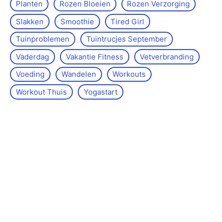
Planten
Rozen Bloeien
Rozen Verzorging
Slakken
Smoothie
Tired Girl
Tuinproblemen
Tuintrucjes September
Vaderdag
Vakantie Fitness
Vetverbranding
Voeding
Wandelen
Workouts
Workout Thuis
Yoga­start
Over de site
Kontakt
Sitemap
Wettelijke kennisgeving
Redactiebeleid