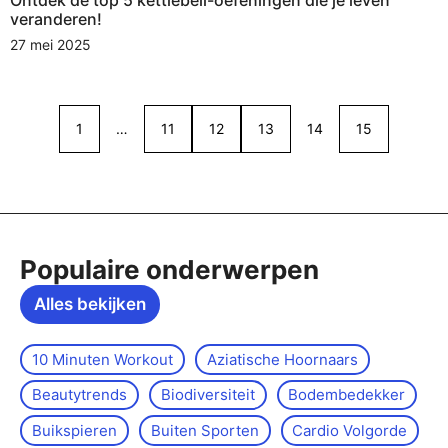
Ontdek de top 5 kettlebell-oefeningen die je leven
veranderen!
27 mei 2025
1
…
11
12
13
14
15
Populaire onderwerpen
Alles bekijken
10 Minuten Workout
Aziatische Hoornaars
Beautytrends
Biodiversiteit
Bodembedekker
Buikspieren
Buiten Sporten
Cardio Volgorde