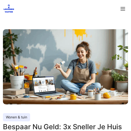
Ga
M
naar
de
inhoud
Wonen & tuin
Bespaar Nu Geld: 3x Sneller Je Huis