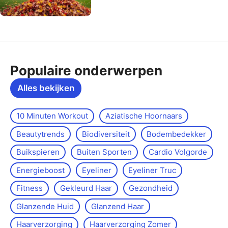
Populaire onderwerpen
Alles bekijken
10 Minuten Workout
Aziatische Hoornaars
Beautytrends
Biodiversiteit
Bodembedekker
Buikspieren
Buiten Sporten
Cardio Volgorde
Energieboost
Eyeliner
Eyeliner Truc
Fitness
Gekleurd Haar
Gezondheid
Glanzende Huid
Glanzend Haar
Haarverzorging
Haarverzorging Zomer