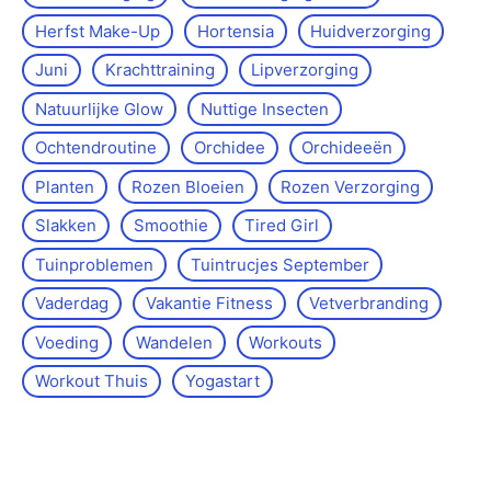
Herfst Make-Up
Hortensia
Huidverzorging
Juni
Krachttraining
Lipverzorging
Natuurlijke Glow
Nuttige Insecten
Ochtendroutine
Orchidee
Orchideeën
Planten
Rozen Bloeien
Rozen Verzorging
Slakken
Smoothie
Tired Girl
Tuinproblemen
Tuintrucjes September
Vaderdag
Vakantie Fitness
Vetverbranding
Voeding
Wandelen
Workouts
Workout Thuis
Yoga­start
Over de site