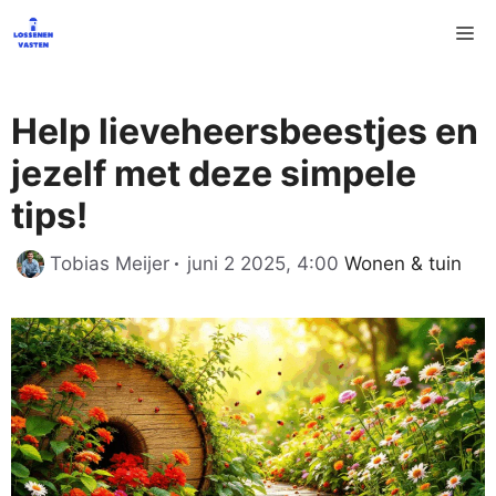
Ga
M
naar
de
inhoud
Help lieveheersbeestjes en
jezelf met deze simpele
tips!
Categorieën
Tobias Meijer
juni 2 2025, 4:00
Wonen & tuin