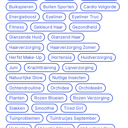
Buikspieren
Buiten Sporten
Cardio Volgorde
Energieboost
Eyeliner
Eyeliner Truc
Fitness
Gekleurd Haar
Gezondheid
Glanzende Huid
Glanzend Haar
Haarverzorging
Haarverzorging Zomer
Herfst Make-Up
Hortensia
Huidverzorging
Juni
Krachttraining
Lipverzorging
Natuurlijke Glow
Nuttige Insecten
Ochtendroutine
Orchidee
Orchideeën
Planten
Rozen Bloeien
Rozen Verzorging
Slakken
Smoothie
Tired Girl
Tuinproblemen
Tuintrucjes September