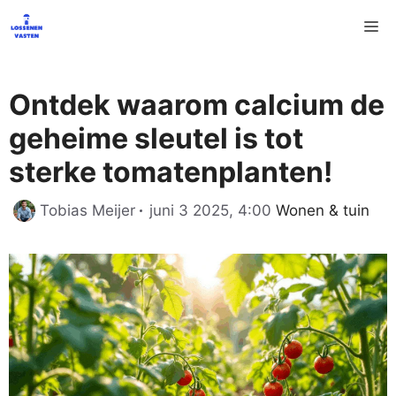
Ga
M
naar
de
inhoud
Ontdek waarom calcium de
geheime sleutel is tot
sterke tomatenplanten!
Categorieën
Tobias Meijer
juni 3 2025, 4:00
Wonen & tuin