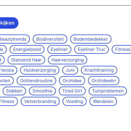
ekijken
Beautytrends
Biodiversiteit
Bodembedekker
de
Energieboost
Eyeliner
Eyeliner Truc
Fitness
d
Glanzend Haar
Haarverzorging
rtensia
Huidverzorging
Juni
Krachttraining
ecten
Ochtendroutine
Orchidee
Orchideeën
Slakken
Smoothie
Tired Girl
Tuinproblemen
Fitness
Vetverbranding
Voeding
Wandelen