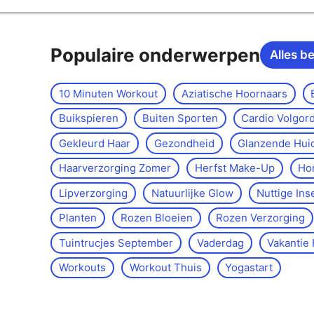
Populaire onderwerpen
Alles b
10 Minuten Workout
Aziatische Hoornaars
Buikspieren
Buiten Sporten
Cardio Volgor
Gekleurd Haar
Gezondheid
Glanzende Hui
Haarverzorging Zomer
Herfst Make-Up
Ho
Lipverzorging
Natuurlijke Glow
Nuttige Ins
Planten
Rozen Bloeien
Rozen Verzorging
Tuintrucjes September
Vaderdag
Vakantie 
Workouts
Workout Thuis
Yoga­start