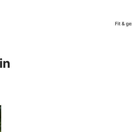
Fit & g
in