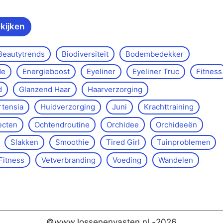
ekijken
Beautytrends
Biodiversiteit
Bodembedekker
de
Energieboost
Eyeliner
Eyeliner Truc
Fitness
d
Glanzend Haar
Haarverzorging
rtensia
Huidverzorging
Juni
Krachttraining
ecten
Ochtendroutine
Orchidee
Orchideeën
Slakken
Smoothie
Tired Girl
Tuinproblemen
Fitness
Vetverbranding
Voeding
Wandelen
©www.lossenenvasten.nl -
2026