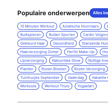
Populaire onderwerpen
Alles b
10 Minuten Workout
Aziatische Hoornaars
Buikspieren
Buiten Sporten
Cardio Volgor
Gekleurd Haar
Gezondheid
Glanzende Hui
Haarverzorging Zomer
Herfst Make-Up
Ho
Lipverzorging
Natuurlijke Glow
Nuttige Ins
Planten
Rozen Bloeien
Rozen Verzorging
Tuintrucjes September
Vaderdag
Vakantie 
Workouts
Workout Thuis
Yoga­start