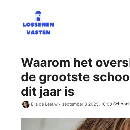
Ga
naar
de
inhoud
Waarom het overs
de grootste schoo
dit jaar is
Categor
Ella de Leeuw
september 3 2025, 10:00
Schoonhe