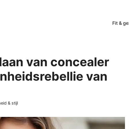
Fit & g
laan van concealer
nheidsrebellie van
ieën
id & stijl