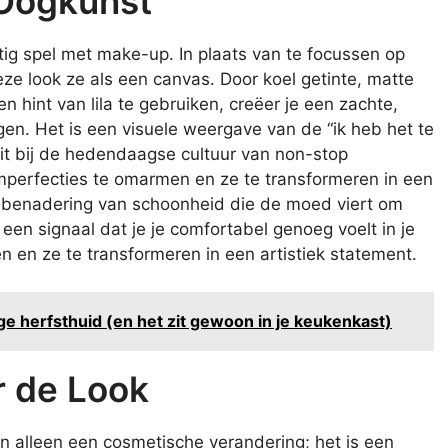
 Oogkunst
htig spel met make-up. In plaats van te focussen op
ze look ze als een canvas. Door koel getinte, matte
n hint van lila te gebruiken, creëer je een zachte,
gen. Het is een visuele weergave van de “ik heb het te
luit bij de hedendaagse cultuur van non-stop
imperfecties te omarmen en ze te transformeren in een
he benadering van schoonheid die de moed viert om
is een signaal dat je je comfortabel genoeg voelt in je
en ze te transformeren in een artistiek statement.
 herfsthuid (en het zit gewoon in je keukenkast)
r de Look
an alleen een cosmetische verandering; het is een