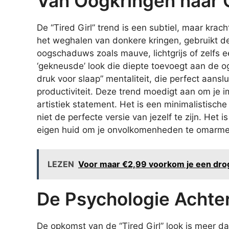
Van Oogkringen naar
De “Tired Girl” trend is een subtiel, maar krac
het weghalen van donkere kringen, gebruikt de
oogschaduws zoals mauve, lichtgrijs of zelfs ee
‘gekneusde’ look die diepte toevoegt aan de o
druk voor slaap” mentaliteit, die perfect aans
productiviteit. Deze trend moedigt aan om je 
artistiek statement. Het is een minimalistisc
niet de perfecte versie van jezelf te zijn. Het 
eigen huid om je onvolkomenheden te omarmen 
LEZEN
Voor maar €2,99 voorkom je een droge
De Psychologie Achte
De opkomst van de “Tired Girl” look is meer d