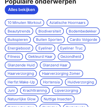
Populaire onderwerpen
Alles bekijken
10 Minuten Workout
Aziatische Hoornaars
Beautytrends
Biodiversiteit
Bodembedekker
Buikspieren
Buiten Sporten
Cardio Volgorde
Energieboost
Eyeliner
Eyeliner Truc
Fitness
Gekleurd Haar
Gezondheid
Glanzende Huid
Glanzend Haar
Haarverzorging
Haarverzorging Zomer
Herfst Make-Up
Hortensia
Huidverzorging
Juni
Krachttraining
Lipverzorging
Natuurlijke Glow
Nuttige Insecten