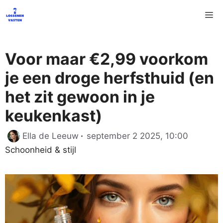
Ga
M
naar
de
inhoud
Voor maar €2,99 voorkom
je een droge herfsthuid (en
het zit gewoon in je
keukenkast)
Categor
Ella de Leeuw
september 2 2025, 10:00
Schoonheid & stijl