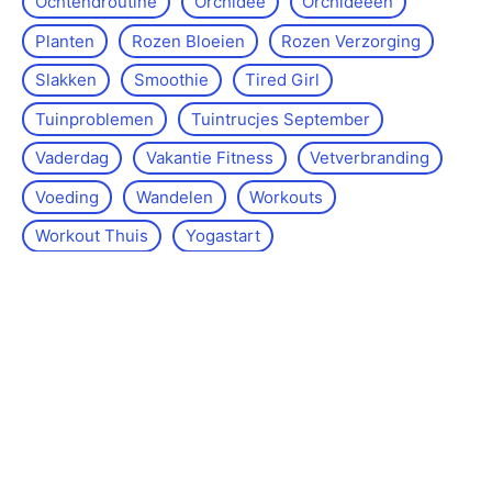
Ochtendroutine
Orchidee
Orchideeën
Planten
Rozen Bloeien
Rozen Verzorging
Slakken
Smoothie
Tired Girl
Tuinproblemen
Tuintrucjes September
Vaderdag
Vakantie Fitness
Vetverbranding
Voeding
Wandelen
Workouts
Workout Thuis
Yoga­start
Over de site
Kontakt
Sitemap
Wettelijke kennisgeving
Redactiebeleid