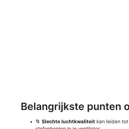
Belangrijkste punten 
🌀
Slechte luchtkwaliteit
kan leiden to
stofophoping in je ventilator.