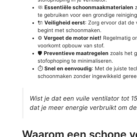
🧼
Essentiële schoonmaakmaterialen
z
te gebruiken voor een grondige reiniging
🔌
Veiligheid eerst
: Zorg ervoor dat de 
begint met schoonmaken.
⚙️
Vergeet de motor niet!
Regelmatig on
voorkomt opbouw van stof.
🛡️
Preventieve maatregelen
zoals het g
stofophoping te minimaliseren.
⏱️
Snel en eenvoudig
: Met de juiste te
schoonmaken zonder ingewikkeld geree
Wist je dat een vuile ventilator tot 
dat je meer energie verbruikt om dez
Waarom een schone ven