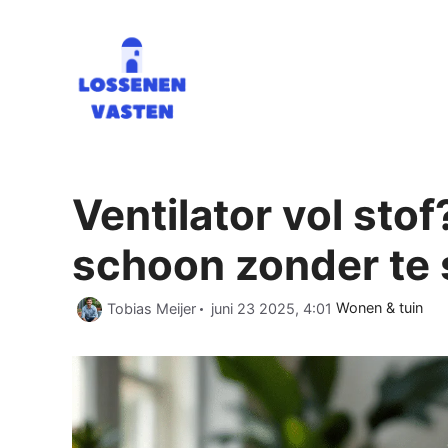
Ga
naar
de
inhoud
Ventilator vol sto
schoon zonder te
Categorieën
Tobias Meijer
juni 23 2025, 4:01
Wonen & tuin