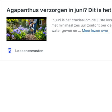
Agapanthus verzorgen in juni? Dit is het
In juni is het cruciaal om de juiste 
met minimaal zes uur zonlicht per da
Ag
water geven en …
Meer lezen over
ve
in
ju
Lossenenvasten
Di
is
he
ge
va
d
tu