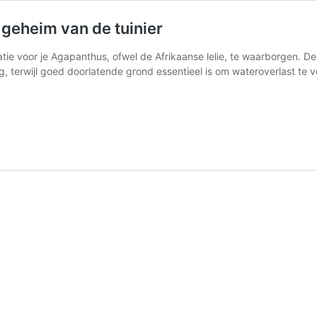
 geheim van de tuinier
locatie voor je Agapanthus, ofwel de Afrikaanse lelie, te waarborgen.
g, terwijl goed doorlatende grond essentieel is om wateroverlast te
apanthus
rzorgen
ni?
t
t
heim
n
e
inier