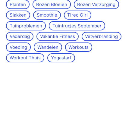
Planten
Rozen Bloeien
Rozen Verzorging
Slakken
Smoothie
Tired Girl
Tuinproblemen
Tuintrucjes September
Vaderdag
Vakantie Fitness
Vetverbranding
Voeding
Wandelen
Workouts
Workout Thuis
Yoga­start
Over de site
Kontakt
Sitemap
Wettelijke kennisgeving
Redactiebeleid