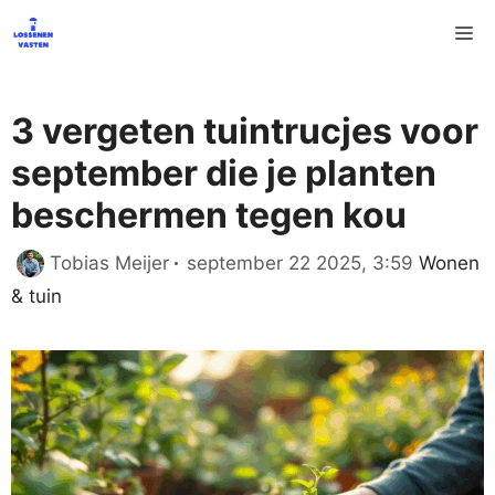
Ga
M
naar
de
inhoud
3 vergeten tuintrucjes voor
september die je planten
beschermen tegen kou
Categor
Tobias Meijer
september 22 2025, 3:59
Wonen
& tuin