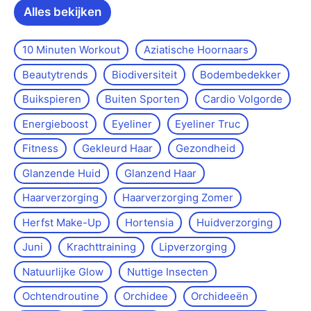
Alles bekijken
10 Minuten Workout
Aziatische Hoornaars
Beautytrends
Biodiversiteit
Bodembedekker
Buikspieren
Buiten Sporten
Cardio Volgorde
Energieboost
Eyeliner
Eyeliner Truc
Fitness
Gekleurd Haar
Gezondheid
Glanzende Huid
Glanzend Haar
Haarverzorging
Haarverzorging Zomer
Herfst Make-Up
Hortensia
Huidverzorging
Juni
Krachttraining
Lipverzorging
Natuurlijke Glow
Nuttige Insecten
Ochtendroutine
Orchidee
Orchideeën