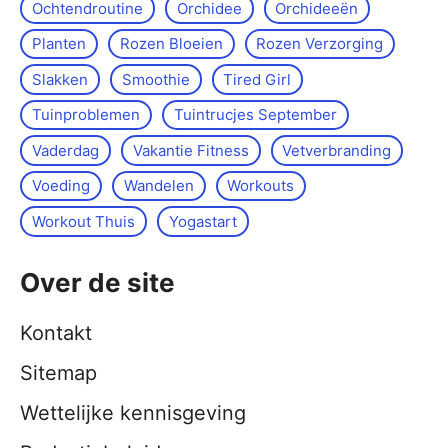
Ochtendroutine
Orchidee
Orchideeën
Planten
Rozen Bloeien
Rozen Verzorging
Slakken
Smoothie
Tired Girl
Tuinproblemen
Tuintrucjes September
Vaderdag
Vakantie Fitness
Vetverbranding
Voeding
Wandelen
Workouts
Workout Thuis
Yoga­start
Over de site
Kontakt
Sitemap
Wettelijke kennisgeving