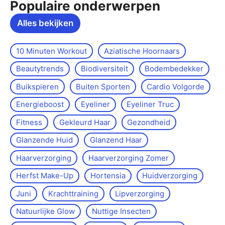
Populaire onderwerpen
Alles bekijken
10 Minuten Workout
Aziatische Hoornaars
Beautytrends
Biodiversiteit
Bodembedekker
Buikspieren
Buiten Sporten
Cardio Volgorde
Energieboost
Eyeliner
Eyeliner Truc
Fitness
Gekleurd Haar
Gezondheid
Glanzende Huid
Glanzend Haar
Haarverzorging
Haarverzorging Zomer
Herfst Make-Up
Hortensia
Huidverzorging
Juni
Krachttraining
Lipverzorging
Natuurlijke Glow
Nuttige Insecten