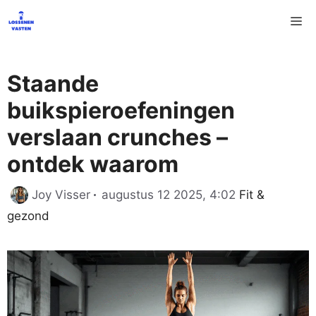
Ga
M
naar
de
inhoud
Staande
buikspieroefeningen
verslaan crunches –
ontdek waarom
Categorieën
Joy Visser
augustus 12 2025, 4:02
Fit &
gezond