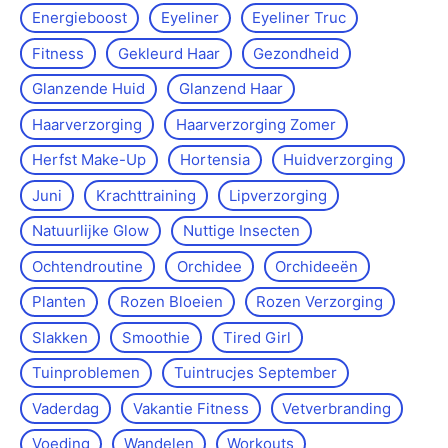
Energieboost
Eyeliner
Eyeliner Truc
Fitness
Gekleurd Haar
Gezondheid
Glanzende Huid
Glanzend Haar
Haarverzorging
Haarverzorging Zomer
Herfst Make-Up
Hortensia
Huidverzorging
Juni
Krachttraining
Lipverzorging
Natuurlijke Glow
Nuttige Insecten
Ochtendroutine
Orchidee
Orchideeën
Planten
Rozen Bloeien
Rozen Verzorging
Slakken
Smoothie
Tired Girl
Tuinproblemen
Tuintrucjes September
Vaderdag
Vakantie Fitness
Vetverbranding
Voeding
Wandelen
Workouts