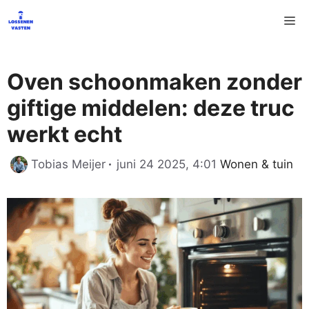
Ga
M
naar
de
inhoud
Oven schoonmaken zonder
giftige middelen: deze truc
werkt echt
Categorieën
Tobias Meijer
juni 24 2025, 4:01
Wonen & tuin