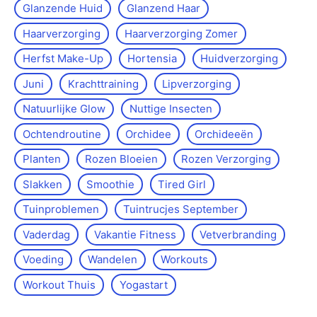
Glanzende Huid
Glanzend Haar
Haarverzorging
Haarverzorging Zomer
Herfst Make-Up
Hortensia
Huidverzorging
Juni
Krachttraining
Lipverzorging
Natuurlijke Glow
Nuttige Insecten
Ochtendroutine
Orchidee
Orchideeën
Planten
Rozen Bloeien
Rozen Verzorging
Slakken
Smoothie
Tired Girl
Tuinproblemen
Tuintrucjes September
Vaderdag
Vakantie Fitness
Vetverbranding
Voeding
Wandelen
Workouts
Workout Thuis
Yoga­start