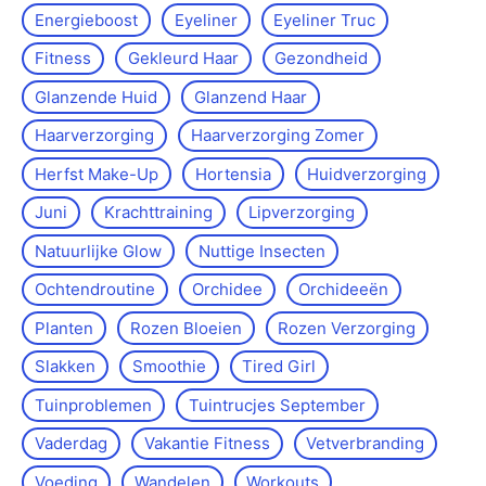
Energieboost
Eyeliner
Eyeliner Truc
Fitness
Gekleurd Haar
Gezondheid
Glanzende Huid
Glanzend Haar
Haarverzorging
Haarverzorging Zomer
Herfst Make-Up
Hortensia
Huidverzorging
Juni
Krachttraining
Lipverzorging
Natuurlijke Glow
Nuttige Insecten
Ochtendroutine
Orchidee
Orchideeën
Planten
Rozen Bloeien
Rozen Verzorging
Slakken
Smoothie
Tired Girl
Tuinproblemen
Tuintrucjes September
Vaderdag
Vakantie Fitness
Vetverbranding
Voeding
Wandelen
Workouts