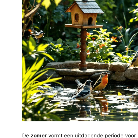
De
zomer
vormt een uitdagende periode voor