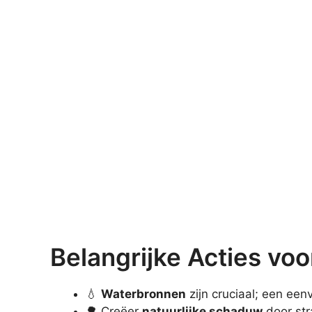
Belangrijke Acties vo
💧
Waterbronnen
zijn cruciaal; een ee
🌳 Creëer
natuurlijke schaduw
door str