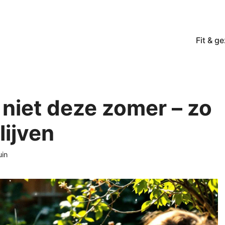
Fit & g
 niet deze zomer – zo
lijven
ën
uin