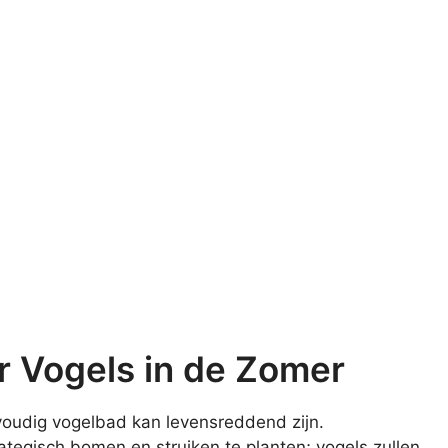
or Vogels in de Zomer
nvoudig vogelbad kan levensreddend zijn.
ategisch bomen en struiken te planten; vogels zullen