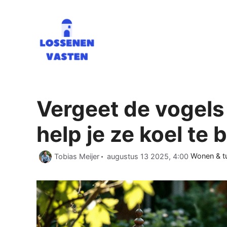
Ga
naar
de
inhoud
Vergeet de vogels
help je ze koel te b
Categorie
Tobias Meijer
augustus 13 2025, 4:00
Wonen & t