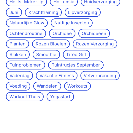
Herfst Make-Up
Hortensia
Huidverzorging
Juni
Krachttraining
Lipverzorging
Natuurlijke Glow
Nuttige Insecten
Ochtendroutine
Orchidee
Orchideeën
Planten
Rozen Bloeien
Rozen Verzorging
Slakken
Smoothie
Tired Girl
Tuinproblemen
Tuintrucjes September
Vaderdag
Vakantie Fitness
Vetverbranding
Voeding
Wandelen
Workouts
Workout Thuis
Yoga­start
Over de site
Kontakt