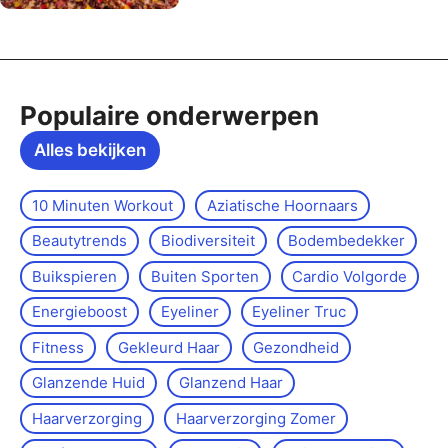
Populaire onderwerpen
Alles bekijken
10 Minuten Workout
Aziatische Hoornaars
Beautytrends
Biodiversiteit
Bodembedekker
Buikspieren
Buiten Sporten
Cardio Volgorde
Energieboost
Eyeliner
Eyeliner Truc
Fitness
Gekleurd Haar
Gezondheid
Glanzende Huid
Glanzend Haar
Haarverzorging
Haarverzorging Zomer