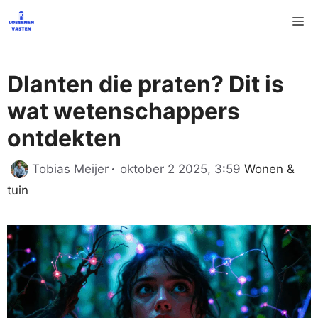
Ga
M
naar
de
inhoud
Dlanten die praten? Dit is
wat wetenschappers
ontdekten
Categorieën
Tobias Meijer
oktober 2 2025, 3:59
Wonen &
tuin