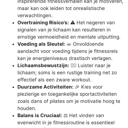
inspirerende fitnessverhalen kan je motiveren,
maar kan ook leiden tot onrealistische
verwachtingen.
Overtraining Risico’s:
⚠️ Het negeren van
signalen van je lichaam kan resulteren in
ernstige vermoeidheid en mentale uitputting.
Voeding als Sleutel:
🥗 Onvoldoende
aandacht voor voeding tijdens je fitnessreis
kan je energieniveaus drastisch verlagen.
Lichaamsbewustzijn:
🧘‍♂️ Luister naar je
lichaam; soms is een rustige training net zo
effectief als een zware workout.
Duurzame Activiteiten:
🎉 Kies voor
plezierige en toegankelijke sportactiviteiten
zoals dans of pilates om je motivatie hoog te
houden.
Balans is Cruciaal:
⚖️ Het vinden van
evenwicht in je fitnessroutine is essentieel