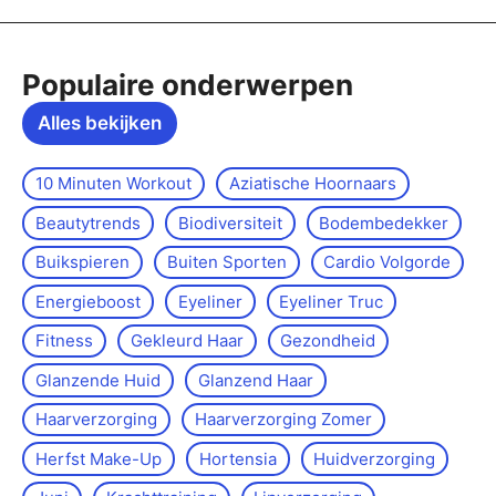
Populaire onderwerpen
Alles bekijken
10 Minuten Workout
Aziatische Hoornaars
Beautytrends
Biodiversiteit
Bodembedekker
Buikspieren
Buiten Sporten
Cardio Volgorde
Energieboost
Eyeliner
Eyeliner Truc
Fitness
Gekleurd Haar
Gezondheid
Glanzende Huid
Glanzend Haar
Haarverzorging
Haarverzorging Zomer
Herfst Make-Up
Hortensia
Huidverzorging