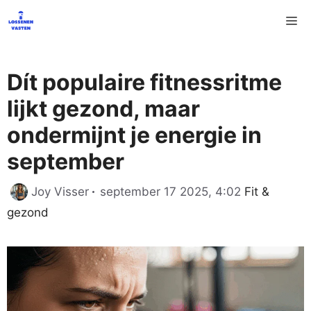
Ga
M
naar
de
inhoud
Dít populaire fitnessritme
lijkt gezond, maar
ondermijnt je energie in
september
Categorieë
Joy Visser
september 17 2025, 4:02
Fit &
gezond