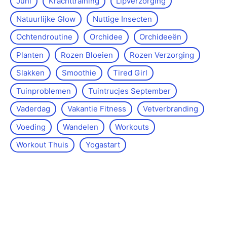
Juni
Krachttraining
Lipverzorging
Natuurlijke Glow
Nuttige Insecten
Ochtendroutine
Orchidee
Orchideeën
Planten
Rozen Bloeien
Rozen Verzorging
Slakken
Smoothie
Tired Girl
Tuinproblemen
Tuintrucjes September
Vaderdag
Vakantie Fitness
Vetverbranding
Voeding
Wandelen
Workouts
Workout Thuis
Yoga­start
Over de site
Kontakt
Sitemap