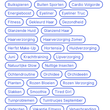
Buikspieren
Buiten Sporten
Cardio Volgorde
Energieboost
Eyeliner
Eyeliner Truc
Fitness
Gekleurd Haar
Gezondheid
Glanzende Huid
Glanzend Haar
Haarverzorging
Haarverzorging Zomer
Herfst Make-Up
Hortensia
Huidverzorging
Juni
Krachttraining
Lipverzorging
Natuurlijke Glow
Nuttige Insecten
Ochtendroutine
Orchidee
Orchideeën
Planten
Rozen Bloeien
Rozen Verzorging
Slakken
Smoothie
Tired Girl
Tuinproblemen
Tuintrucjes September
Vaderdag
Vakantie Fitness
Vetverbranding