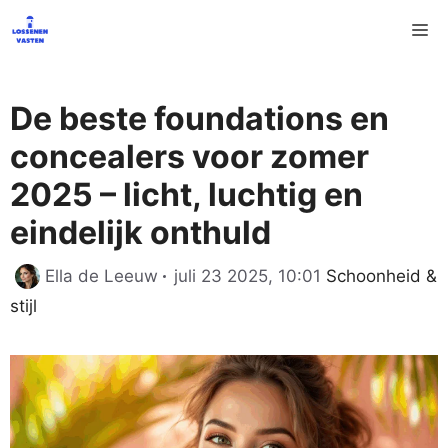
Ga
M
naar
de
inhoud
De beste foundations en
concealers voor zomer
2025 – licht, luchtig en
eindelijk onthuld
Categorieën
Ella de Leeuw
juli 23 2025, 10:01
Schoonheid &
stijl