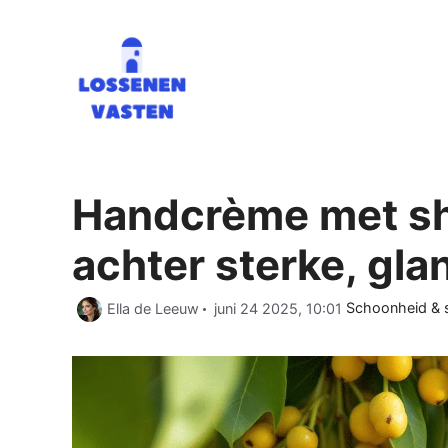
Ga
naar
de
inhoud
Handcrème met sh
achter sterke, gl
Categorieën
Ella de Leeuw
juni 24 2025, 10:01
Schoonheid & st