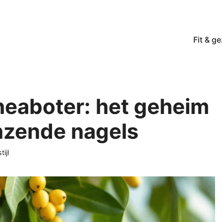
Fit & g
eaboter: het geheim
anzende nagels
ijl