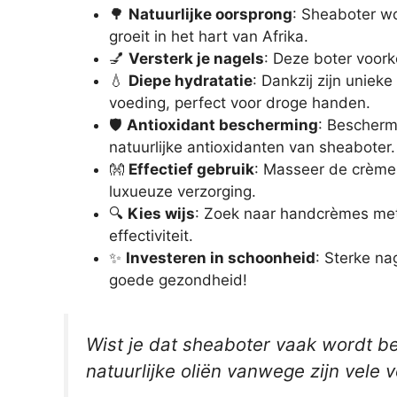
🌳
Natuurlijke oorsprong
: Sheaboter w
groeit in het hart van Afrika.
💅
Versterk je nagels
: Deze boter voor
💧
Diepe hydratatie
: Dankzij zijn uniek
voeding, perfect voor droge handen.
🛡️
Antioxidant bescherming
: Bescherm 
natuurlijke antioxidanten van sheaboter.
👐
Effectief gebruik
: Masseer de crème 
luxueuze verzorging.
🔍
Kies wijs
: Zoek naar handcrèmes met
effectiviteit.
✨
Investeren in schoonheid
: Sterke na
goede gezondheid!
Wist je dat sheaboter vaak wordt 
natuurlijke oliën vanwege zijn vele 