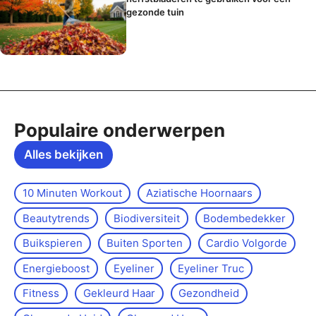
gezonde tuin
Populaire onderwerpen
Alles bekijken
10 Minuten Workout
Aziatische Hoornaars
Beautytrends
Biodiversiteit
Bodembedekker
Buikspieren
Buiten Sporten
Cardio Volgorde
Energieboost
Eyeliner
Eyeliner Truc
Fitness
Gekleurd Haar
Gezondheid