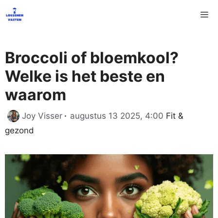
Ga
M
naar
de
inhoud
Broccoli of bloemkool?
Welke is het beste en
waarom
Categorieën
Joy Visser
augustus 13 2025, 4:00
Fit &
gezond