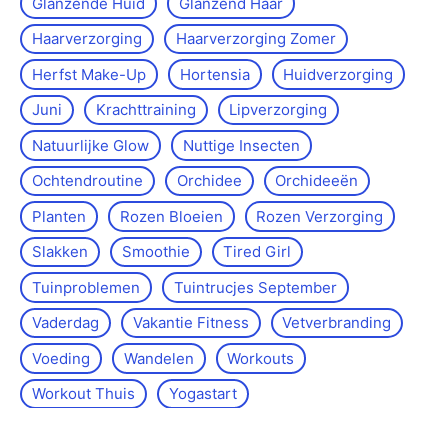
Glanzende Huid
Glanzend Haar
Haarverzorging
Haarverzorging Zomer
Herfst Make-Up
Hortensia
Huidverzorging
Juni
Krachttraining
Lipverzorging
Natuurlijke Glow
Nuttige Insecten
Ochtendroutine
Orchidee
Orchideeën
Planten
Rozen Bloeien
Rozen Verzorging
Slakken
Smoothie
Tired Girl
Tuinproblemen
Tuintrucjes September
Vaderdag
Vakantie Fitness
Vetverbranding
Voeding
Wandelen
Workouts
Workout Thuis
Yoga­start