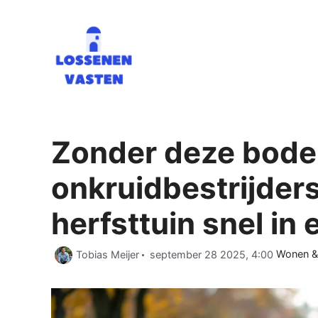
Ga
naar
de
inhoud
Zonder deze bod
onkruidbestrijders
herfsttuin snel in 
Categori
Tobias Meijer
september 28 2025, 4:00
Wonen & 