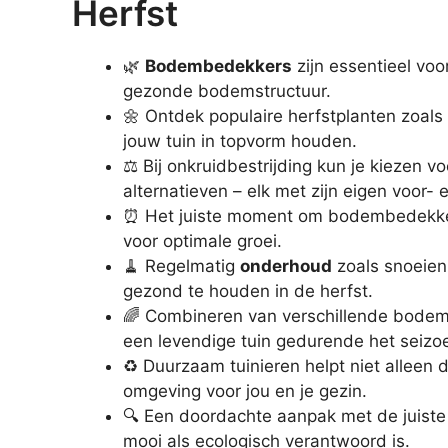
Herfst
🌿
Bodembedekkers
zijn essentieel vo
gezonde bodemstructuur.
🌼 Ontdek populaire herfstplanten zoals
jouw tuin in topvorm houden.
⚖️ Bij onkruidbestrijding kun je kiezen v
alternatieven – elk met zijn eigen voor- 
⏰ Het juiste moment om bodembedekkers
voor optimale groei.
🧹 Regelmatig
onderhoud
zoals snoeien 
gezond te houden in de herfst.
🌈 Combineren van verschillende bodem
een levendige tuin gedurende het seizo
♻️ Duurzaam tuinieren helpt niet alleen
omgeving voor jou en je gezin.
🔍 Een doordachte aanpak met de juiste 
mooi als ecologisch verantwoord is.