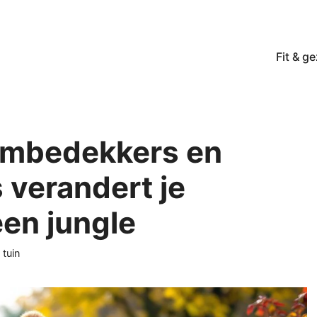
Fit & g
embedekkers en
 verandert je
een jungle
eën
tuin