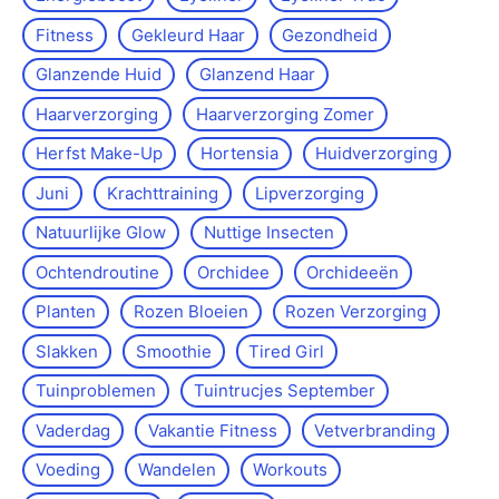
Fitness
Gekleurd Haar
Gezondheid
Glanzende Huid
Glanzend Haar
Haarverzorging
Haarverzorging Zomer
Herfst Make-Up
Hortensia
Huidverzorging
Juni
Krachttraining
Lipverzorging
Natuurlijke Glow
Nuttige Insecten
Ochtendroutine
Orchidee
Orchideeën
Planten
Rozen Bloeien
Rozen Verzorging
Slakken
Smoothie
Tired Girl
Tuinproblemen
Tuintrucjes September
Vaderdag
Vakantie Fitness
Vetverbranding
Voeding
Wandelen
Workouts