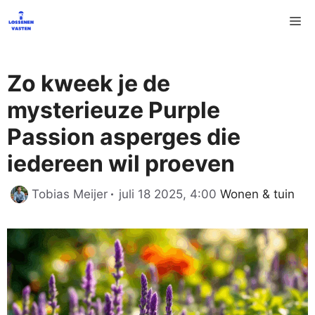
Ga
M
naar
de
inhoud
Zo kweek je de
mysterieuze Purple
Passion asperges die
iedereen wil proeven
Categorieën
Tobias Meijer
juli 18 2025, 4:00
Wonen & tuin