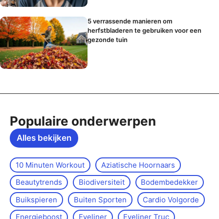
5 verrassende manieren om
herfstbladeren te gebruiken voor een
gezonde tuin
Populaire onderwerpen
Alles bekijken
10 Minuten Workout
Aziatische Hoornaars
Beautytrends
Biodiversiteit
Bodembedekker
Buikspieren
Buiten Sporten
Cardio Volgorde
Energieboost
Eyeliner
Eyeliner Truc