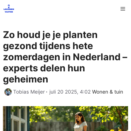
Ga
M
naar
de
inhoud
Zo houd je je planten
gezond tijdens hete
zomerdagen in Nederland –
experts delen hun
geheimen
Categorieën
Tobias Meijer
juli 20 2025, 4:02
Wonen & tuin