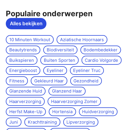
Populaire onderwerpen
Alles bekijken
10 Minuten Workout
Aziatische Hoornaars
Beautytrends
Biodiversiteit
Bodembedekker
Buikspieren
Buiten Sporten
Cardio Volgorde
Energieboost
Eyeliner
Eyeliner Truc
Fitness
Gekleurd Haar
Gezondheid
Glanzende Huid
Glanzend Haar
Haarverzorging
Haarverzorging Zomer
Herfst Make-Up
Hortensia
Huidverzorging
Juni
Krachttraining
Lipverzorging