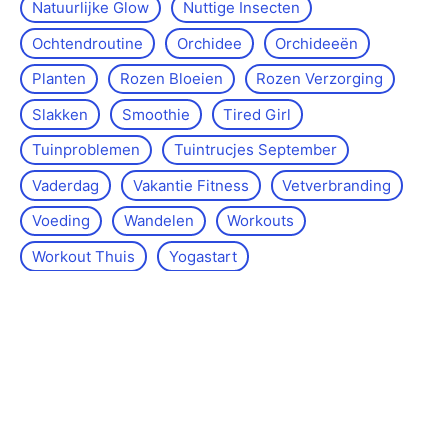
Natuurlijke Glow
Nuttige Insecten
Ochtendroutine
Orchidee
Orchideeën
Planten
Rozen Bloeien
Rozen Verzorging
Slakken
Smoothie
Tired Girl
Tuinproblemen
Tuintrucjes September
Vaderdag
Vakantie Fitness
Vetverbranding
Voeding
Wandelen
Workouts
Workout Thuis
Yoga­start
Over de site
Kontakt
Sitemap