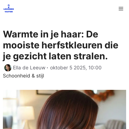
Ga
M
naar
de
inhoud
Warmte in je haar: De
mooiste herfstkleuren die
je gezicht laten stralen.
Categorieë
Ella de Leeuw
oktober 5 2025, 10:00
Schoonheid & stijl