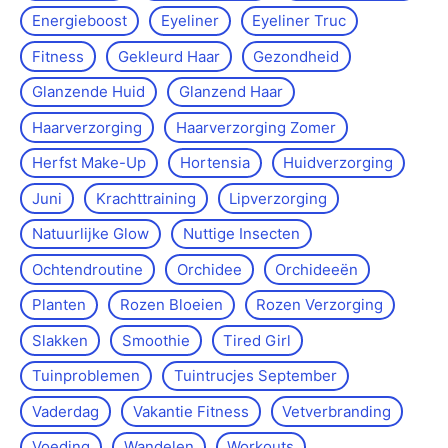
Energieboost
Eyeliner
Eyeliner Truc
Fitness
Gekleurd Haar
Gezondheid
Glanzende Huid
Glanzend Haar
Haarverzorging
Haarverzorging Zomer
Herfst Make-Up
Hortensia
Huidverzorging
Juni
Krachttraining
Lipverzorging
Natuurlijke Glow
Nuttige Insecten
Ochtendroutine
Orchidee
Orchideeën
Planten
Rozen Bloeien
Rozen Verzorging
Slakken
Smoothie
Tired Girl
Tuinproblemen
Tuintrucjes September
Vaderdag
Vakantie Fitness
Vetverbranding
Voeding
Wandelen
Workouts