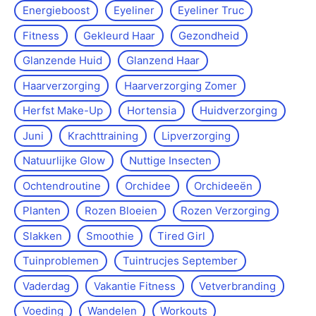
Energieboost
Eyeliner
Eyeliner Truc
Fitness
Gekleurd Haar
Gezondheid
Glanzende Huid
Glanzend Haar
Haarverzorging
Haarverzorging Zomer
Herfst Make-Up
Hortensia
Huidverzorging
Juni
Krachttraining
Lipverzorging
Natuurlijke Glow
Nuttige Insecten
Ochtendroutine
Orchidee
Orchideeën
Planten
Rozen Bloeien
Rozen Verzorging
Slakken
Smoothie
Tired Girl
Tuinproblemen
Tuintrucjes September
Vaderdag
Vakantie Fitness
Vetverbranding
Voeding
Wandelen
Workouts