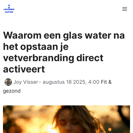
Ga
M
naar
de
inhoud
Waarom een glas water na
het opstaan je
vetverbranding direct
activeert
Categorieën
Joy Visser
augustus 18 2025, 4:00
Fit &
gezond