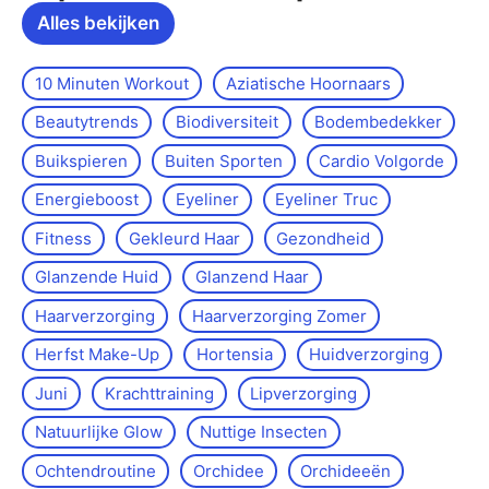
Alles bekijken
10 Minuten Workout
Aziatische Hoornaars
Beautytrends
Biodiversiteit
Bodembedekker
Buikspieren
Buiten Sporten
Cardio Volgorde
Energieboost
Eyeliner
Eyeliner Truc
Fitness
Gekleurd Haar
Gezondheid
Glanzende Huid
Glanzend Haar
Haarverzorging
Haarverzorging Zomer
Herfst Make-Up
Hortensia
Huidverzorging
Juni
Krachttraining
Lipverzorging
Natuurlijke Glow
Nuttige Insecten
Ochtendroutine
Orchidee
Orchideeën