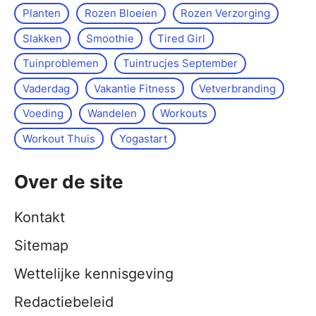
Planten
Rozen Bloeien
Rozen Verzorging
Slakken
Smoothie
Tired Girl
Tuinproblemen
Tuintrucjes September
Vaderdag
Vakantie Fitness
Vetverbranding
Voeding
Wandelen
Workouts
Workout Thuis
Yoga­start
Over de site
Kontakt
Sitemap
Wettelijke kennisgeving
Redactiebeleid