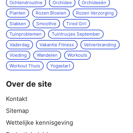
Ochtendroutine
Orchidee
Orchideeën
Planten
Rozen Bloeien
Rozen Verzorging
Slakken
Smoothie
Tired Girl
Tuinproblemen
Tuintrucjes September
Vaderdag
Vakantie Fitness
Vetverbranding
Voeding
Wandelen
Workouts
Workout Thuis
Yoga­start
Over de site
Kontakt
Sitemap
Wettelijke kennisgeving