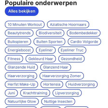
Populaire onderwerpen
Alles bekijken
10 Minuten Workout
Aziatische Hoornaars
Beautytrends
Biodiversiteit
Bodembedekker
Buikspieren
Buiten Sporten
Cardio Volgorde
Energieboost
Eyeliner
Eyeliner Truc
Fitness
Gekleurd Haar
Gezondheid
Glanzende Huid
Glanzend Haar
Haarverzorging
Haarverzorging Zomer
Herfst Make-Up
Hortensia
Huidverzorging
Juni
Krachttraining
Lipverzorging
Natuurlijke Glow
Nuttige Insecten