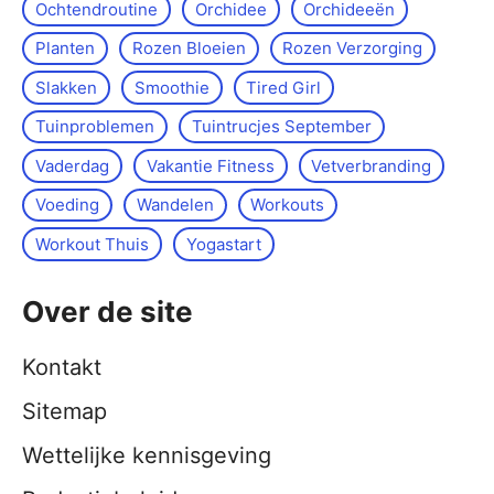
Ochtendroutine
Orchidee
Orchideeën
Planten
Rozen Bloeien
Rozen Verzorging
Slakken
Smoothie
Tired Girl
Tuinproblemen
Tuintrucjes September
Vaderdag
Vakantie Fitness
Vetverbranding
Voeding
Wandelen
Workouts
Workout Thuis
Yoga­start
Over de site
Kontakt
Sitemap
Wettelijke kennisgeving