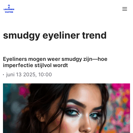
Ga
M
naar
de
inhoud
smudgy eyeliner trend
Eyeliners mogen weer smudgy zijn—hoe
imperfectie stijlvol wordt
juni 13 2025, 10:00