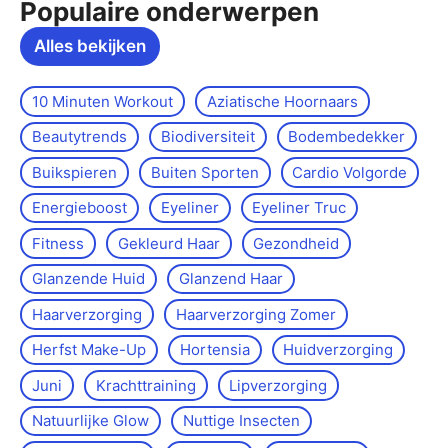
Populaire onderwerpen
Alles bekijken
10 Minuten Workout
Aziatische Hoornaars
Beautytrends
Biodiversiteit
Bodembedekker
Buikspieren
Buiten Sporten
Cardio Volgorde
Energieboost
Eyeliner
Eyeliner Truc
Fitness
Gekleurd Haar
Gezondheid
Glanzende Huid
Glanzend Haar
Haarverzorging
Haarverzorging Zomer
Herfst Make-Up
Hortensia
Huidverzorging
Juni
Krachttraining
Lipverzorging
Natuurlijke Glow
Nuttige Insecten