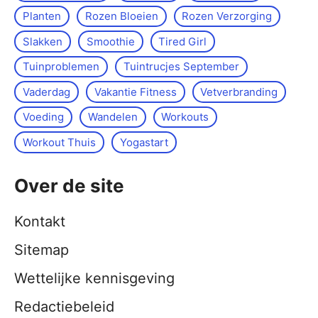
Planten
Rozen Bloeien
Rozen Verzorging
Slakken
Smoothie
Tired Girl
Tuinproblemen
Tuintrucjes September
Vaderdag
Vakantie Fitness
Vetverbranding
Voeding
Wandelen
Workouts
Workout Thuis
Yoga­start
Over de site
Kontakt
Sitemap
Wettelijke kennisgeving
Redactiebeleid