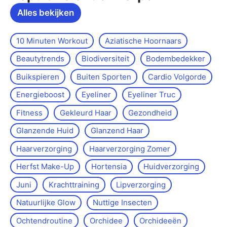
Alles bekijken
10 Minuten Workout
Aziatische Hoornaars
Beautytrends
Biodiversiteit
Bodembedekker
Buikspieren
Buiten Sporten
Cardio Volgorde
Energieboost
Eyeliner
Eyeliner Truc
Fitness
Gekleurd Haar
Gezondheid
Glanzende Huid
Glanzend Haar
Haarverzorging
Haarverzorging Zomer
Herfst Make-Up
Hortensia
Huidverzorging
Juni
Krachttraining
Lipverzorging
Natuurlijke Glow
Nuttige Insecten
Ochtendroutine
Orchidee
Orchideeën