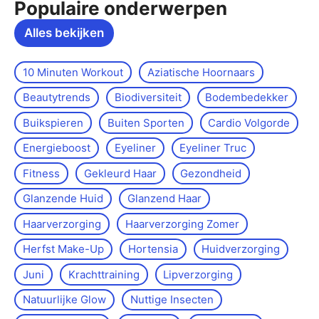
Populaire onderwerpen
Alles bekijken
10 Minuten Workout
Aziatische Hoornaars
Beautytrends
Biodiversiteit
Bodembedekker
Buikspieren
Buiten Sporten
Cardio Volgorde
Energieboost
Eyeliner
Eyeliner Truc
Fitness
Gekleurd Haar
Gezondheid
Glanzende Huid
Glanzend Haar
Haarverzorging
Haarverzorging Zomer
Herfst Make-Up
Hortensia
Huidverzorging
Juni
Krachttraining
Lipverzorging
Natuurlijke Glow
Nuttige Insecten